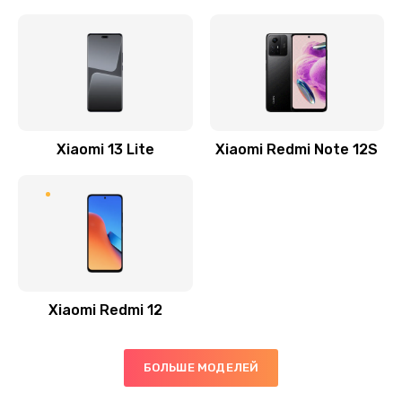
Ремонт GPS-модуля
500 руб.
Заказать
Ремонт динамика
Xiaomi 13 Lite
Xiaomi Redmi Note 12S
400 руб.
Заказать
Замена дисплея
1200 руб.
Заказать
Xiaomi Redmi 12
Ремонт сим-лотка
600 руб.
БОЛЬШЕ МОДЕЛЕЙ
Заказать