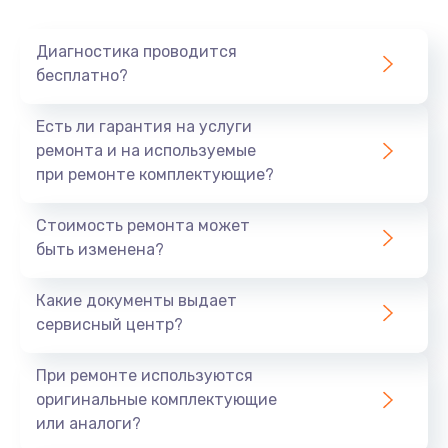
1050 руб.
Заказать
Диагностика проводится
бесплатно?
Замена оперативной памяти
890 руб.
Есть ли гарантия на услуги
ремонта и на используемые
Заказать
при ремонте комплектующие?
Замена системы охлаждения
Стоимость ремонта может
1500 руб.
быть изменена?
Заказать
Какие документы выдает
сервисный центр?
Замена термопасты
995 руб.
При ремонте используются
Заказать
оригинальные комплектующие
или аналоги?
Замена шлейфа матрицы