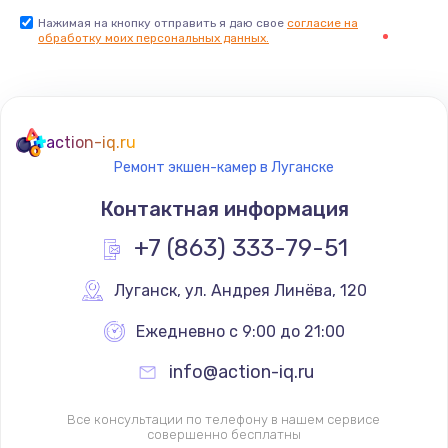
Нажимая на кнопку отправить я даю свое
Установка драйверов
согласие на
обработку моих персональных данных.
725 руб.
Заказать
Замена вебкамеры
action-iq.ru
Ремонт экшен-камер в Луганске
1240 руб.
Контактная информация
Заказать
+7 (863) 333-79-51
Ремонт петель крышки
990 руб.
Луганск
,
 ул. Андрея Линёва, 120
Заказать
Ежедневно с 9:00 до 21:00
info@action-iq.ru
Настройка Wi-Fi
1060 руб.
Все консультации по телефону в нашем сервисе
совершенно бесплатны
Заказать