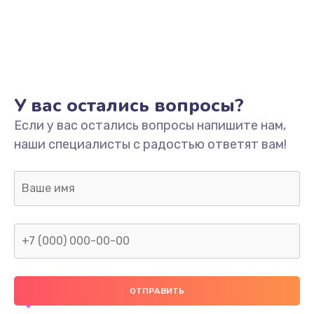
Ремонт разъема питания
745 руб.
Заказать
Замена видеокарты
У вас остались вопросы?
1600 руб.
Если у вас остались вопросы напишите нам,
Заказать
наши специалисты с радостью ответят вам!
Ремонт цепей питания
2500 руб.
Заказать
Замена жесткого диска
750 руб.
Заказать