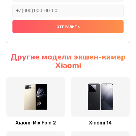
600 руб.
Заказать
Замена разъема питания
600 руб.
Заказать
Другие модели экшен-камер
Xiaomi
Замена шлейфа
600 руб.
Заказать
Ремонт мультиконтроллера
1000 руб.
Заказать
Xiaomi Mix Fold 2
Xiaomi 14
Замена кнопки включения