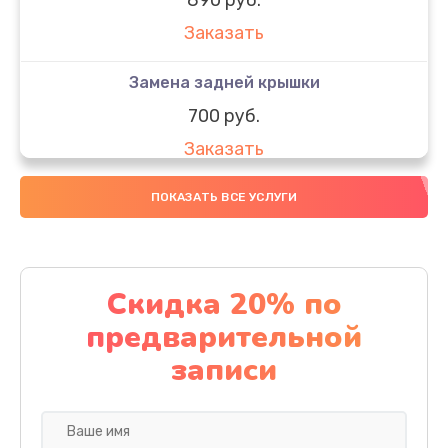
Заказать
Замена задней крышки
700 руб.
Заказать
Комплексная чистка
ПОКАЗАТЬ ВСЕ УСЛУГИ
900 руб.
Заказать
Скидка 20% по
Замена стекла
предварительной
1100 руб.
записи
Заказать
Ремонт камеры