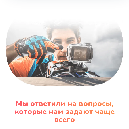
Заказать
Замена SSD
990 руб.
Заказать
Восстановление данных
990 руб.
Заказать
Замена звуковой карты
1100 руб.
Мы ответили на вопросы,
Заказать
которые нам задают чаще
всего
Замена микрофона