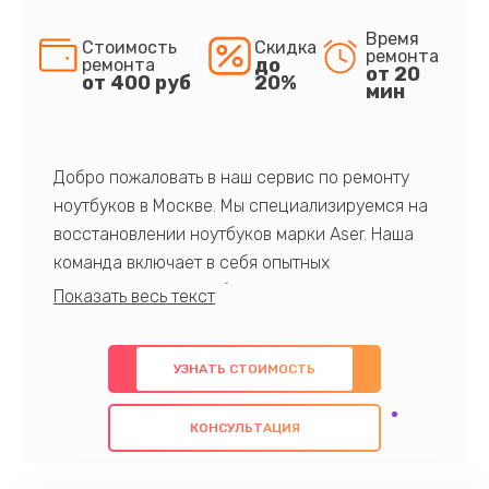
Время
Стоимость
Скидка
ремонта
до
ремонта
от 20
от 400 руб
20%
мин
Добро пожаловать в наш сервис по ремонту
ноутбуков в Москве. Мы специализируемся на
восстановлении ноутбуков марки Aser. Наша
команда включает в себя опытных
профессионалов с обширными знаниями и
многолетним опытом в данной области. Мы
предлагаем быстрый и качественный ремонт с
УЗНАТЬ СТОИМОСТЬ
использованием оригинальных компонентов, а
также гарантируем качество всех
КОНСУЛЬТАЦИЯ
проведенных работ. Наша цель - предоставить
клиентам надежное и профессиональное