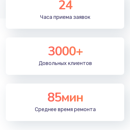
24
Заказать
Часа приема
заявок
Чистка от пыли
990 руб.
Заказать
3000+
Настройка ОС
1090 руб.
Довольных
клиентов
Заказать
Ремонт подсветки
85мин
1200 руб.
Заказать
Среднее время
ремонта
Настройка BIOS
930 руб.