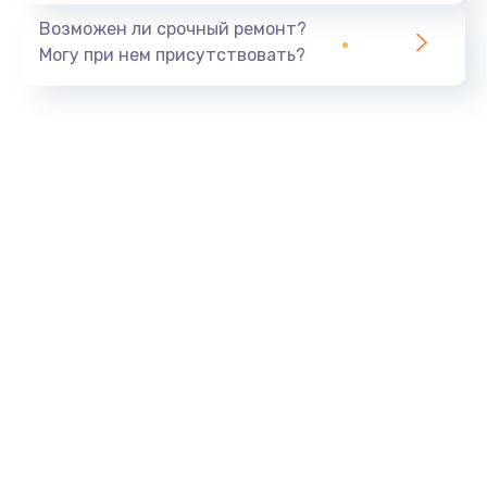
960 руб.
Возможен ли срочный ремонт?
Могу при нем присутствовать?
Заказать
Замена экрана
1145 руб.
Заказать
Замена северного моста
2600 руб.
Заказать
Замена видеочипа
2745 руб.
Заказать