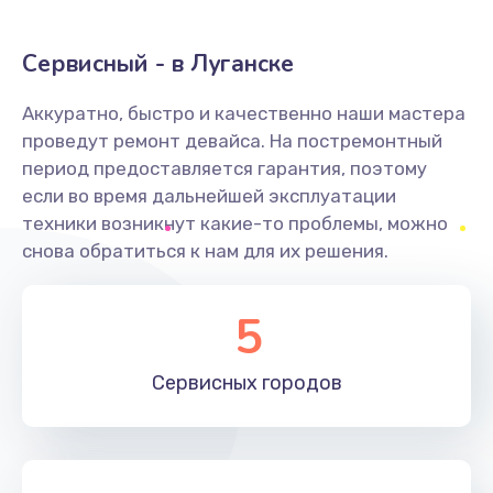
Замена клавиатуры
Сервисный - в Луганске
1190 руб.
Аккуратно, быстро и качественно наши мастера
Заказать
проведут ремонт девайса. На постремонтный
период предоставляется гарантия, поэтому
Замена тачпада
если во время дальнейшей эксплуатации
1330 руб.
техники возникнут какие-то проблемы, можно
снова обратиться к нам для их решения.
Заказать
Замена контроллера питания
5
1490 руб.
Заказать
Сервисных
городов
Замена южного моста
2600 руб.