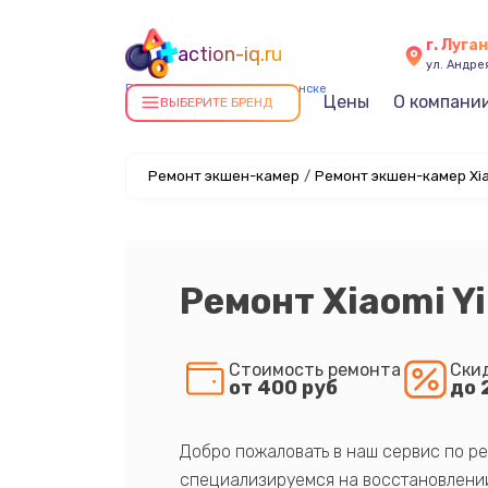
г. Луга
action-iq.ru
ул. Андре
Ремонт экшен-камер в Луганске
Цены
О компани
ВЫБЕРИТЕ БРЕНД
Ремонт экшен-камер
/
Ремонт экшен-камер Xia
Ремонт Xiaomi Yi
Стоимость ремонта
Ски
от 400 руб
до 
Добро пожаловать в наш сервис по ре
специализируемся на восстановлении