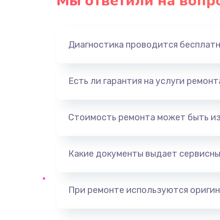
Мы ответили на вопр
Замена экрана
Замена северного моста
Диагностика проводится бесплат
Замена видеочипа
Есть ли гарантия на услуги ремон
Ремонт разъема питания
Замена видеокарты
Стоимость ремонта может быть и
Ремонт цепей питания
Какие документы выдает сервисны
Замена жесткого диска
При ремонте используются оригин
Установка драйверов