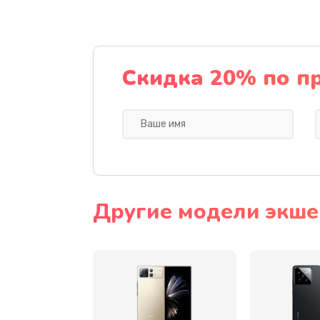
Замена разъема питания
Замена шлейфа
Скидка 20% по п
Ремонт мультиконтроллера
Замена кнопки включения
Замена камеры
Другие модели экше
Замена USB порта
Замена материнской платы
Замена Wi-Fi