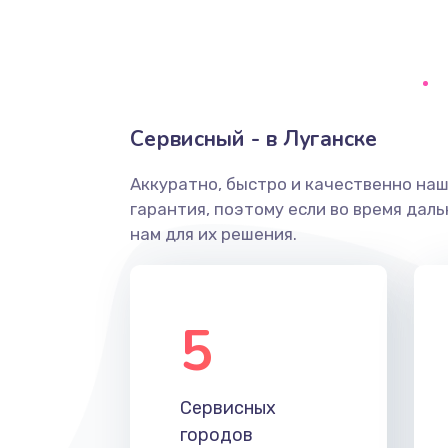
Замена тачпада
Замена контроллера питания
Сервисный - в Луганске
Замена южного моста
Аккуратно, быстро и качественно на
гарантия, поэтому если во время дал
Чистка от пыли
нам для их решения.
Настройка ОС
5
Ремонт подсветки
Настройка BIOS
Сервисных
городов
Замена SSD