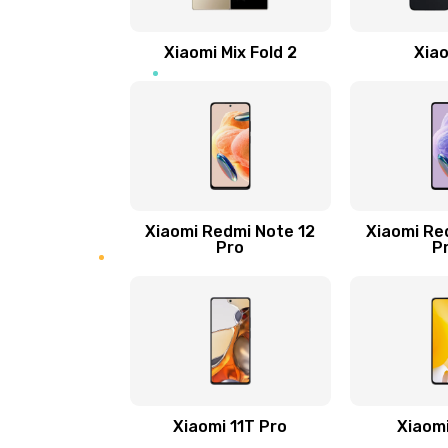
Ремонт цепи питания
Xiaomi Mix Fold 2
Xiao
Ремонт микрофона
Ремонт корпусных элементов
Ремонт GPS-модуля
Xiaomi Redmi Note 12
Xiaomi Re
Pro
P
Ремонт динамика
Замена дисплея
Ремонт сим-лотка
Xiaomi 11T Pro
Xiaomi
Замена клавиатуры