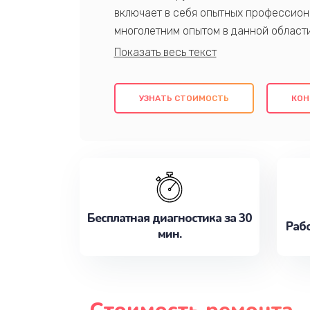
включает в себя опытных профессион
многолетним опытом в данной област
качественный ремонт с использовани
гарантируем качество всех проведенн
клиентам надежное и профессиональн
УЗНАТЬ СТОИМОСТЬ
КОН
потребности наилучшим образом. Не 
сейчас!
Бесплатная диагностика за 30
Рабо
мин.