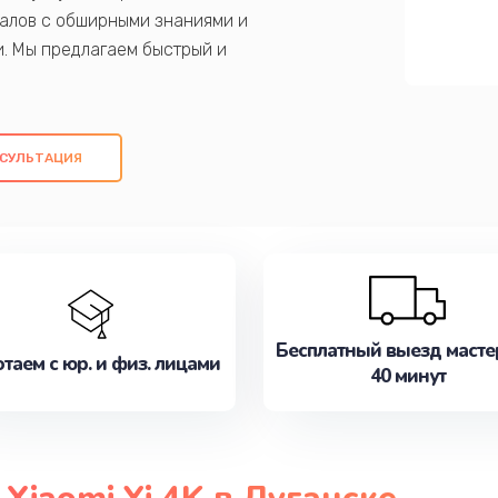
алов с обширными знаниями и
и. Мы предлагаем быстрый и
ем оригинальных компонентов, а также
ых работ. Наша цель - предоставить
ое обслуживание, удовлетворяя их
СУЛЬТАЦИЯ
медлите записаться на ремонт уже
Бесплатный выезд масте
таем с юр. и физ. лицами
40 минут