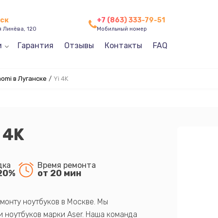
нск
+7 (863) 333-79-51
я Линёва, 120
Мобильный номер
и
Гарантия
Отзывы
Контакты
FAQ
omi в Луганске
/
Yi 4K
 4K
дка
Время ремонта
20%
от 20 мин
монту ноутбуков в Москве. Мы
 ноутбуков марки Aser. Наша команда