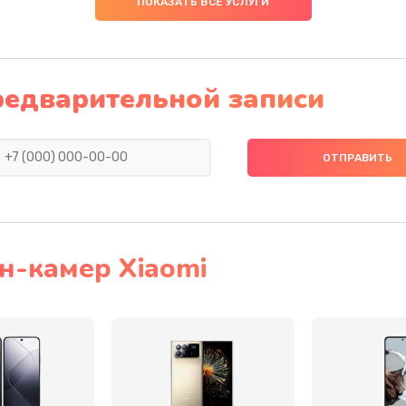
ПОКАЗАТЬ ВСЕ УСЛУГИ
40 мин
1 год
30 мин
1 год
редварительной записи
20 мин
2 года
50 мин
1 год
40 мин
3 года
н-камер Xiaomi
30 мин
2 года
20 мин
1 год
20 мин
2 года