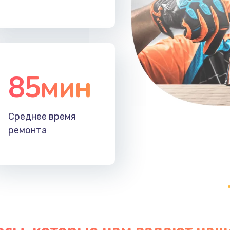
40 мин
1 год
50 мин
2 года
85мин
30 мин
1 год
60 мин
2 года
Среднее время
ремонта
50 мин
2 года
40 мин
1 год
20 мин
1 год