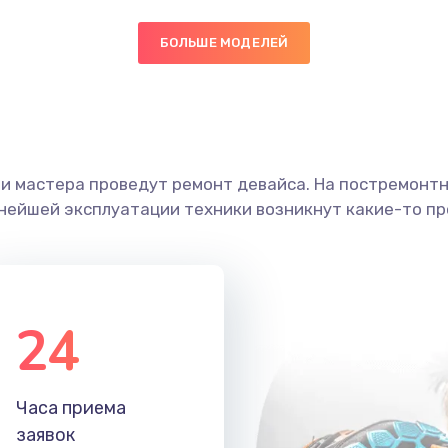
30 мин
2 года
БОЛЬШЕ МОДЕЛЕЙ
40 мин
1 год
50 мин
3 года
ши мастера проведут ремонт девайса. На постремонт
ьнейшей эксплуатации техники возникнут какие-то пр
20 мин
1 год
50 мин
3 года
24
40 мин
1 год
20 мин
2 года
Часа приема
заявок
50 мин
2 года