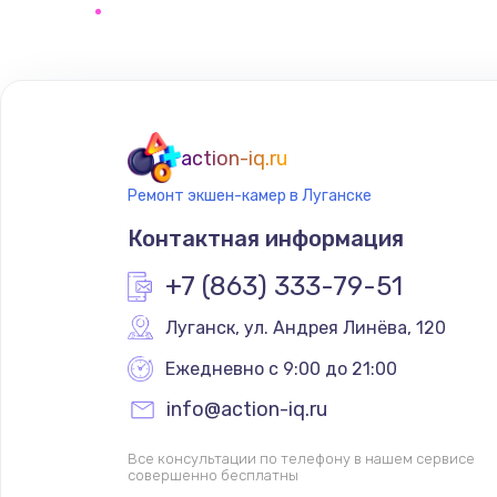
Замена микрофона
Замена оперативной памяти
action-iq.ru
Замена системы охлаждения
Ремонт экшен-камер в Луганске
Контактная информация
Замена термопасты
+7 (863) 333-79-51
Замена шлейфа матрицы
Луганск
,
 ул. Андрея Линёва, 120
Ежедневно с 9:00 до 21:00
Замена экрана
info@action-iq.ru
Замена северного моста
Все консультации по телефону в нашем сервисе
совершенно бесплатны