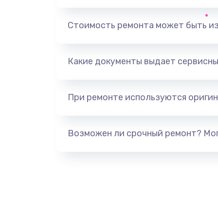
Ремонт корпусных элементов
Стоимость ремонта может быть и
Ремонт GPS-модуля
Какие документы выдает сервисны
Ремонт динамика
При ремонте используются оригин
Замена дисплея
Ремонт сим-лотка
Возможен ли срочный ремонт? Мог
Замена клавиатуры
Замена тачпада
Замена контроллера питания