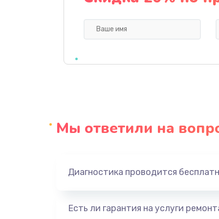
Ремонт мультиконтроллера
Замена кнопки включения
Замена камеры
Замена USB порта
Мы ответили на вопр
Замена материнской платы
Замена Wi-Fi
Диагностика проводится бесплат
Ремонт цепи питания
Есть ли гарантия на услуги ремон
Ремонт микрофона