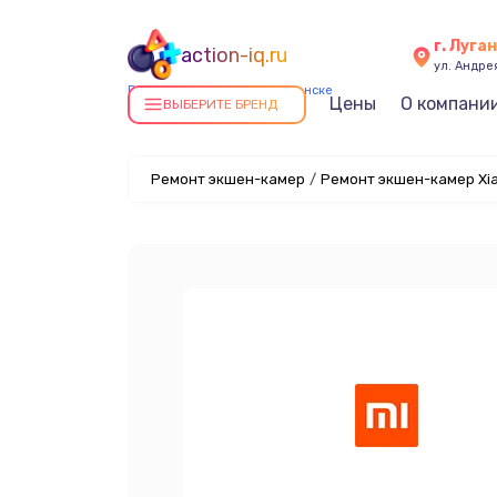
г. Луга
action-iq.ru
ул. Андре
Ремонт экшен-камер в Луганске
Цены
О компани
ВЫБЕРИТЕ БРЕНД
Ремонт экшен-камер
/
Ремонт экшен-камер Xia