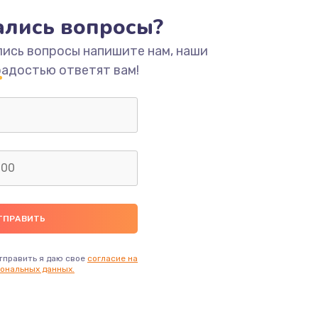
тались вопросы?
ать
лись вопросы напишите нам, наши
радостью ответят вам!
ать
ать
ать
ать
ать
тправить я даю свое
согласие на
ональных данных.
ать
ать