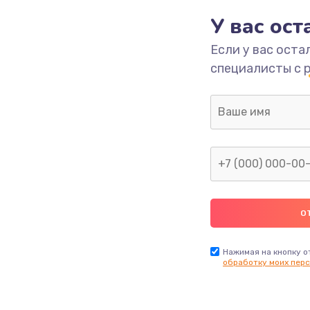
У вас ос
2600 руб.
Заказ
Если у вас оста
специалисты с 
990 руб.
Заказ
1090 руб.
Заказ
1200 руб.
Заказ
930 руб.
Заказ
990 руб.
Заказ
Нажимая на кнопку о
обработку моих перс
990 руб.
Заказ
1100 руб.
Заказ