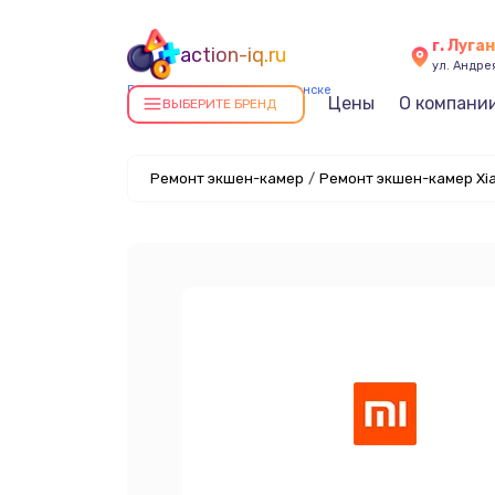
г. Луга
action-iq.ru
ул. Андре
Ремонт экшен-камер в Луганске
Цены
О компани
ВЫБЕРИТЕ БРЕНД
Ремонт экшен-камер
/
Ремонт экшен-камер Xia