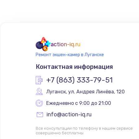
Замена микрофона
Замена оперативной памяти
action-iq.ru
Замена системы охлаждения
Ремонт экшен-камер в Луганске
Контактная информация
Замена термопасты
+7 (863) 333-79-51
Замена шлейфа матрицы
Луганск
,
 ул. Андрея Линёва, 120
Ежедневно с 9:00 до 21:00
Замена экрана
info@action-iq.ru
Замена северного моста
Все консультации по телефону в нашем сервисе
совершенно бесплатны