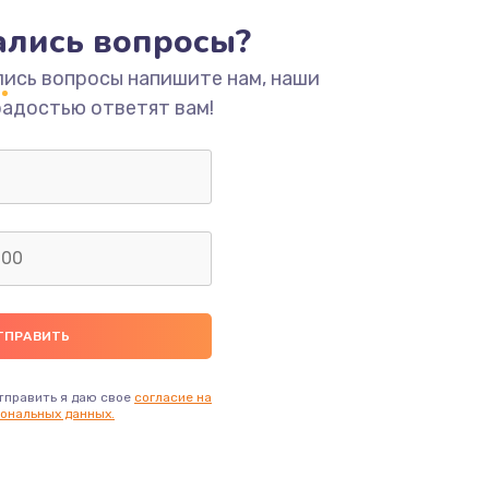
тались вопросы?
ать
лись вопросы напишите нам, наши
радостью ответят вам!
ать
ать
ать
ать
ать
тправить я даю свое
согласие на
ональных данных.
ать
ать