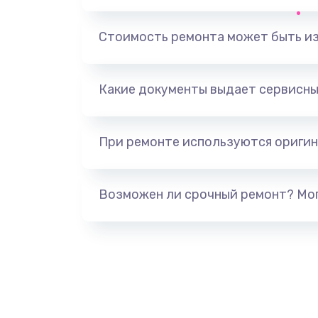
Ремонт корпусных элементов
Стоимость ремонта может быть и
Ремонт GPS-модуля
Какие документы выдает сервисны
Ремонт динамика
При ремонте используются оригин
Замена дисплея
Ремонт сим-лотка
Возможен ли срочный ремонт? Мог
Замена клавиатуры
Замена тачпада
Замена контроллера питания