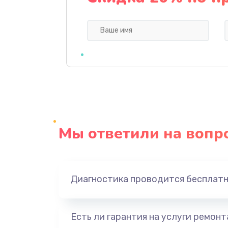
Ремонт мультиконтроллера
Замена кнопки включения
Замена камеры
Замена USB порта
Мы ответили на вопр
Замена материнской платы
Замена Wi-Fi
Диагностика проводится бесплат
Ремонт цепи питания
Есть ли гарантия на услуги ремон
Ремонт микрофона