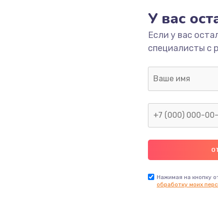
У вас ос
2600 руб.
Заказ
Если у вас оста
специалисты с 
990 руб.
Заказ
1090 руб.
Заказ
1200 руб.
Заказ
930 руб.
Заказ
990 руб.
Заказ
Нажимая на кнопку о
обработку моих перс
990 руб.
Заказ
1100 руб.
Заказ