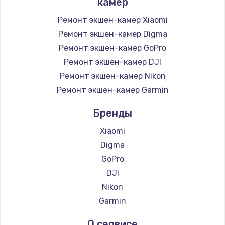
камер
1400 руб.
Ремонт экшен-камер Xiaomi
Заказать
Ремонт экшен-камер Digma
Ремонт экшен-камер GoPro
Замена / ремонт электронного модуля
Ремонт экшен-камер DJI
управления
Ремонт экшен-камер Nikon
600 руб.
Ремонт экшен-камер Garmin
Заказать
Бренды
Замена конфорки
Xiaomi
1100 руб.
Digma
Заказать
GoPro
DJI
Замена платы сенсора
Nikon
900 руб.
Garmin
Заказать
О сервисе