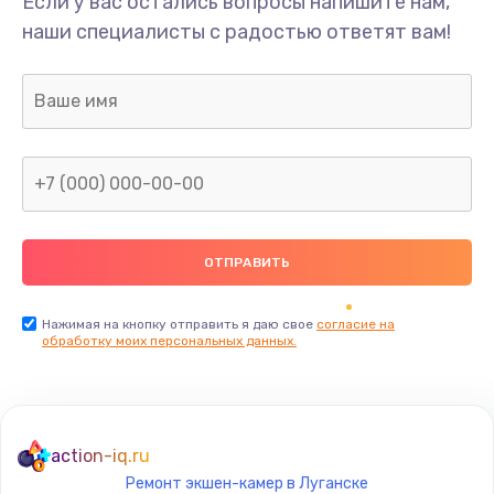
Если у вас остались вопросы напишите нам,
Замена/Pемонт карбюратора
наши специалисты с радостью ответят вам!
1300 руб.
Заказать
Ремонт капиллярной трубки
400 руб.
Заказать
Замена блока питания
1000 руб.
Заказать
Нажимая на кнопку отправить я даю свое
согласие на
обработку моих персональных данных.
Прошивка / разблокировка
900 руб.
Заказать
action-iq.ru
Ремонт экшен-камер в Луганске