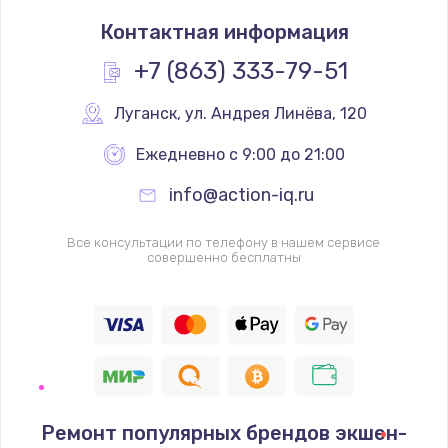
Замена термостата
Контактная информация
1200 руб.
Заказать
+7 (863) 333-79-51
Замена реле
Луганск
,
 ул. Андрея Линёва, 120
1000 руб.
Ежедневно с 9:00 до 21:00
Заказать
info@action-iq.ru
Замена термопредохранителя
Все консультации по телефону в нашем сервисе
700 руб.
совершенно бесплатны
Заказать
Замена ТЭНа
2500 руб.
Заказать
Ремонт популярных брендов экшен-
Замена шнура