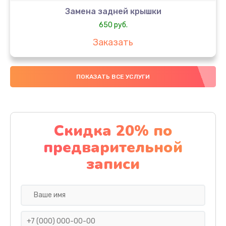
Замена задней крышки
650 руб.
Заказать
Замена аккумулятора
ПОКАЗАТЬ ВСЕ УСЛУГИ
4000 руб.
Заказать
Замена материнской платы
Скидка 20% по
1100 руб.
предварительной
Заказать
записи
Замена масла
750 руб.
Заказать