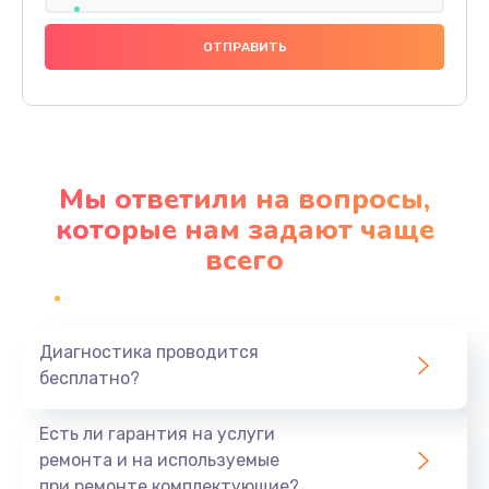
Замена праймера
1000 руб.
Заказать
Ремонт материнской платы
4500 руб.
Мы ответили на вопросы,
Заказать
которые нам задают чаще
всего
Профилактическая чистка
1000 руб.
Заказать
Диагностика проводится
бесплатно?
Прошивка BIOS
1920 руб.
Есть ли гарантия на услуги
Заказать
ремонта и на используемые
при ремонте комплектующие?