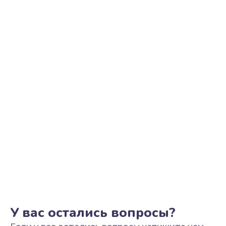
Ремонт цепи питания
2500 руб.
Заказать
Замена видеоадаптера (видеокарты)
1800 руб.
Заказать
Замена, перепайка чипа
1300 руб.
Заказать
Замена HDMI-разъема
650 руб.
Заказать
У вас остались вопросы?