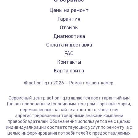
Замена регулятора режимов конфорки
Цены на ремонт
900 руб.
Гарантия
Заказать
Отзывы
Диагностика
Замена сенсорного датчика
Оплата и доставка
1300 руб.
FAQ
Заказать
Контакты
Карта сайта
Замена сигнальной лампы
1200 руб.
© action-iq.ru
2026
— Ремонт экшен-камер.
Заказать
Сервисный центр action-iq.ru является пост гарантийным
(не авторизованным) сервисным центром. Торговые марки,
Замена системной платы
перечисленные на сайте action-iq.ru, являются
1500 руб.
зарегистрированным товарными знаками компаний
правообладателей. Обозначения используется не с целью
Заказать
индивидуализации соответствующих услуг по ремонту, а с
целью информирования потребителей о предоставляемых