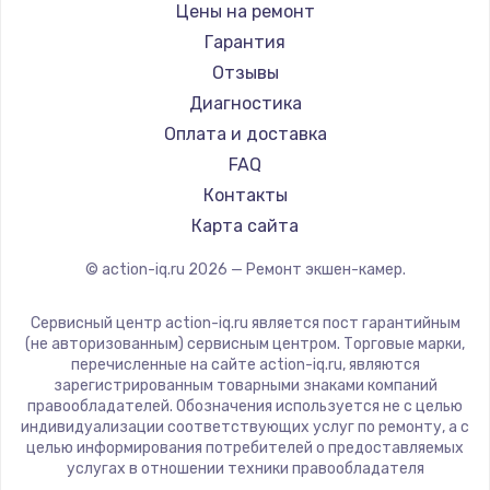
Цены на ремонт
900 руб.
Гарантия
Заказать
Отзывы
Диагностика
Замена сенсорного датчика
Оплата и доставка
1300 руб.
FAQ
Заказать
Контакты
Карта сайта
Замена сигнальной лампы
1200 руб.
© action-iq.ru
2026
— Ремонт экшен-камер.
Заказать
Сервисный центр action-iq.ru является пост гарантийным
(не авторизованным) сервисным центром. Торговые марки,
Замена системной платы
перечисленные на сайте action-iq.ru, являются
1500 руб.
зарегистрированным товарными знаками компаний
правообладателей. Обозначения используется не с целью
Заказать
индивидуализации соответствующих услуг по ремонту, а с
целью информирования потребителей о предоставляемых
услугах в отношении техники правообладателя
Замена температурного датчика