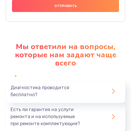
1000 руб.
Заказать
Ремонт материнской платы
4500 руб.
Мы ответили на вопросы,
Заказать
которые нам задают чаще
всего
Профилактическая чистка
1000 руб.
Заказать
Диагностика проводится
бесплатно?
Прошивка BIOS
1920 руб.
Есть ли гарантия на услуги
Заказать
ремонта и на используемые
при ремонте комплектующие?
Замена северного моста