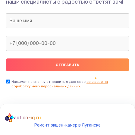
наши специалисты с радостью ответят вам!
1300 руб.
Заказать
Ремонт капиллярной трубки
400 руб.
Заказать
Замена блока питания
1000 руб.
Заказать
Нажимая на кнопку отправить я даю свое
согласие на
обработку моих персональных данных.
Прошивка / разблокировка
900 руб.
Заказать
action-iq.ru
Ремонт экшен-камер в Луганске
Замена термостата