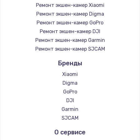
1400 руб.
Ремонт экшен-камер Xiaomi
Заказать
Ремонт экшен-камер Digma
Ремонт экшен-камер GoPro
Замена / ремонт электронного модуля
Ремонт экшен-камер DJI
управления
Ремонт экшен-камер Garmin
600 руб.
Ремонт экшен-камер SJCAM
Заказать
Бренды
Замена конфорки
Xiaomi
1100 руб.
Digma
Заказать
GoPro
DJI
Замена платы сенсора
Garmin
900 руб.
SJCAM
Заказать
О сервисе
Замена регулятора режимов конфорки