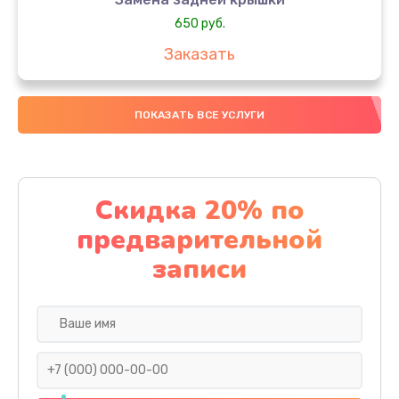
650 руб.
Заказать
Замена аккумулятора
ПОКАЗАТЬ ВСЕ УСЛУГИ
4000 руб.
Заказать
Замена материнской платы
Скидка 20% по
1100 руб.
предварительной
Заказать
записи
Замена масла
750 руб.
Заказать
Замена праймера