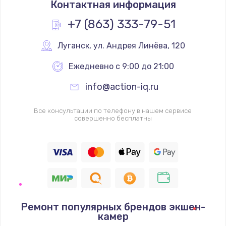
Контактная информация
1200 руб.
Заказать
+7 (863) 333-79-51
Замена реле
Луганск
,
 ул. Андрея Линёва, 120
1000 руб.
Ежедневно с 9:00 до 21:00
Заказать
info@action-iq.ru
Замена термопредохранителя
Все консультации по телефону в нашем сервисе
700 руб.
совершенно бесплатны
Заказать
Замена ТЭНа
2500 руб.
Заказать
Ремонт популярных брендов экшен-
Замена шнура
камер