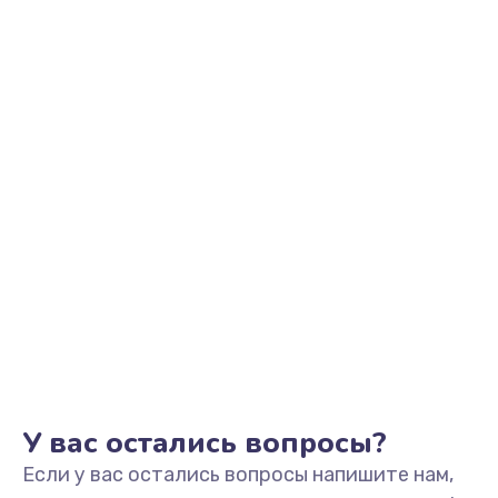
2500 руб.
Заказать
Замена видеоадаптера (видеокарты)
1800 руб.
Заказать
Замена, перепайка чипа
1300 руб.
Заказать
Замена HDMI-разъема
650 руб.
Заказать
У вас остались вопросы?
Если у вас остались вопросы напишите нам,
Замена/Pемонт карбюратора