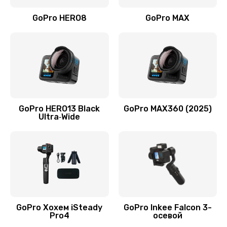
GoPro HERO8
GoPro MAX
GoPro HERO13 Black
GoPro MAX360 (2025)
Ultra‑Wide
GoPro Хохем iSteady
GoPro Inkee Falcon 3-
Pro4
осевой