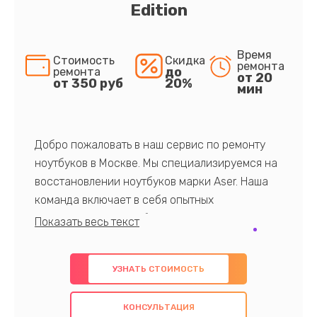
Edition
Время
Стоимость
Скидка
ремонта
до
ремонта
от 20
от 350 руб
20%
мин
Добро пожаловать в наш сервис по ремонту
ноутбуков в Москве. Мы специализируемся на
восстановлении ноутбуков марки Aser. Наша
команда включает в себя опытных
профессионалов с обширными знаниями и
многолетним опытом в данной области. Мы
предлагаем быстрый и качественный ремонт с
УЗНАТЬ СТОИМОСТЬ
использованием оригинальных компонентов, а
также гарантируем качество всех
КОНСУЛЬТАЦИЯ
проведенных работ. Наша цель - предоставить