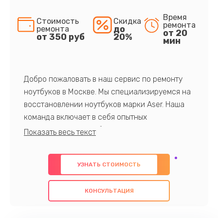
Время
Стоимость
Скидка
ремонта
до
ремонта
от 20
от 350 руб
20%
мин
Добро пожаловать в наш сервис по ремонту
ноутбуков в Москве. Мы специализируемся на
восстановлении ноутбуков марки Aser. Наша
команда включает в себя опытных
профессионалов с обширными знаниями и
многолетним опытом в данной области. Мы
предлагаем быстрый и качественный ремонт с
УЗНАТЬ СТОИМОСТЬ
использованием оригинальных компонентов, а
также гарантируем качество всех
КОНСУЛЬТАЦИЯ
проведенных работ. Наша цель - предоставить
клиентам надежное и профессиональное