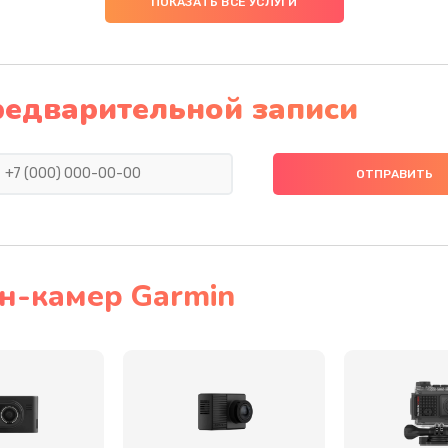
ПОКАЗАТЬ ВСЕ УСЛУГИ
20 мин
3 года
30 мин
2 года
редварительной записи
40 мин
3 года
я влаги
50 мин
2 года
я
50 мин
1 год
н-камер Garmin
50 мин
3 года
60 мин
1 год
50 мин
3 года