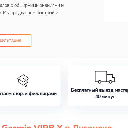
алов с обширными знаниями и
и. Мы предлагаем быстрый и
ем оригинальных компонентов, а также
ых работ. Наша цель - предоставить
ое обслуживание, удовлетворяя их
СУЛЬТАЦИЯ
медлите записаться на ремонт уже
Бесплатный выезд масте
таем с юр. и физ. лицами
40 минут