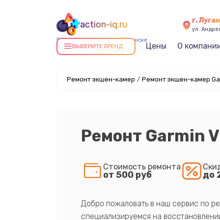
г. Луга
action-iq.ru
ул. Андре
Ремонт экшен-камер в Луганске
Цены
О компани
ВЫБЕРИТЕ БРЕНД
Ремонт экшен-камер
/
Ремонт экшен-камер Gar
Ремонт Garmin V
Стоимость ремонта
Ски
от 500 руб
до 
Добро пожаловать в наш сервис по ре
специализируемся на восстановлении