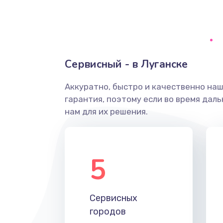
Исправление "китайского" русс
перевода
Замена кнопок
Сервисный - в Луганске
Замена лампы
Аккуратно, быстро и качественно на
гарантия, поэтому если во время дал
Замена разъема
нам для их решения.
Замена корпусных элементов
5
Сервисных
городов