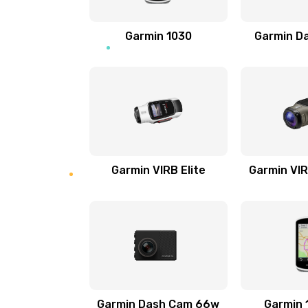
Замена процессора
Garmin 1030
Garmin D
Замена контроллер питания
Замена аккумулятора
Замена антенного модуля
Garmin VIRB Elite
Garmin VIR
Обновление ПО
Замена датчиков управления, вы
движения
Разблокировка заклинивания
Garmin Dash Cam 66w
Garmin 