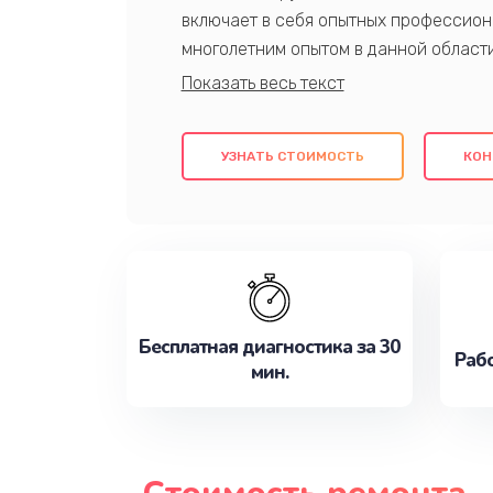
включает в себя опытных профессион
многолетним опытом в данной област
качественный ремонт с использовани
гарантируем качество всех проведенн
клиентам надежное и профессиональн
УЗНАТЬ СТОИМОСТЬ
КОН
потребности наилучшим образом. Не 
сейчас!
Бесплатная диагностика за 30
Рабо
мин.