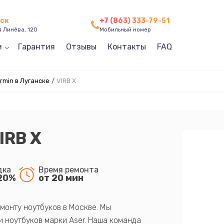
нск
+7 (863) 333-79-51
я Линёва, 120
Мобильный номер
и
Гарантия
Отзывы
Контакты
FAQ
min в Луганске
/
VIRB X
IRB X
дка
Время ремонта
20%
от 20 мин
монту ноутбуков в Москве. Мы
 ноутбуков марки Aser. Наша команда