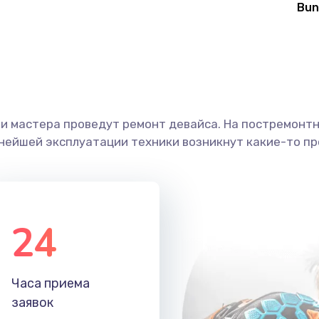
Bun
кого
40 мин
1 год
20 мин
1 год
50 мин
2 года
ши мастера проведут ремонт девайса. На постремонт
ьнейшей эксплуатации техники возникнут какие-то пр
30 мин
2 года
50 мин
3 года
24
Часа приема
заявок