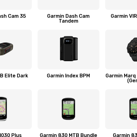
30 мин
1 год
ash Cam 35
Garmin Dash Cam
Garmin VIR
Tandem
20 мин
1 год
60 мин
1 год
40 мин
1 год
B Elite Dark
Garmin Index BPM
Garmin Mar
(Ge
20 мин
2 года
соты,
20 мин
1 год
60 мин
1 год
1030 Plus
Garmin 830 MTB Bundle
Garmin 8