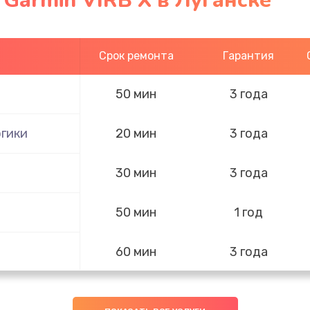
 Garmin VIRB X в Луганске
Срок ремонта
Гарантия
50 мин
3 года
гики
20 мин
3 года
30 мин
3 года
50 мин
1 год
60 мин
3 года
40 мин
3 года