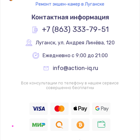
Ремонт экшен-камер в Луганске
Замена кнопок
Контактная информация
500 руб.
Заказать
+7 (863) 333-79-51
Замена лампы
Луганск
,
 ул. Андрея Линёва, 120
500 руб.
Ежедневно с 9:00 до 21:00
Заказать
info@action-iq.ru
Замена разъема
Все консультации по телефону в нашем сервисе
500 руб.
совершенно бесплатны
Заказать
Замена корпусных элементов
2800 руб.
Заказать