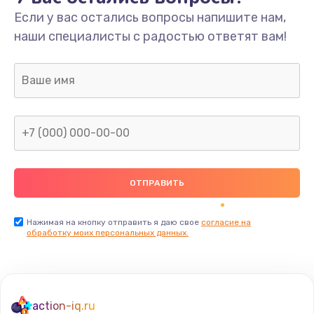
Если у вас остались вопросы напишите нам,
Обновление ПО
наши специалисты с радостью ответят вам!
500 руб.
Заказать
Замена датчиков управления, высоты, движения
600 руб.
Заказать
Разблокировка заклинивания
700 руб.
Заказать
Нажимая на кнопку отправить я даю свое
согласие на
обработку моих персональных данных.
Исправление "китайского" русского перевода
800 руб.
Заказать
action-iq.ru