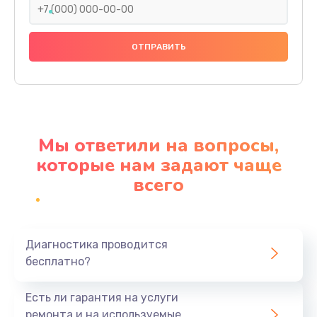
Замена передней панели
1000 руб.
Заказать
Замена основной платы
2500 руб.
Мы ответили на вопросы,
Заказать
которые нам задают чаще
всего
Замена зуммера
500 руб.
Заказать
Диагностика проводится
бесплатно?
Восстановление после попадания влаги
750 руб.
Есть ли гарантия на услуги
Заказать
ремонта и на используемые