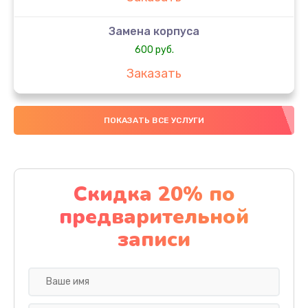
Замена корпуса
600 руб.
Заказать
Замена датчиков
ПОКАЗАТЬ ВСЕ УСЛУГИ
500 руб.
Заказать
Замена конденсатора
Скидка 20% по
500 руб.
предварительной
Заказать
записи
Ремонт кнопки
500 руб.
Заказать