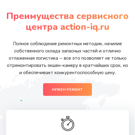
Замена аккумулятора
от 800 руб.
Преимущества сервисного
Заказать
центра action-iq.ru
Замена корпуса
от 750 руб.
Полное соблюдение ремонтных методик, начилие
собственного склада запасных частей и отлично
Заказать
отлаженная логистика — все это позволяет не только
отремонтировать экшен-камеру в кратчайших срок, но
Замена кнопок
и обеспечивает конкурентоспособную цену.
от 500 руб.
Заказать
НУЖЕН РЕМОНТ
Разблокировка заклинивания
от 700 руб.
Заказать
Исправление "китайского" русского перевода