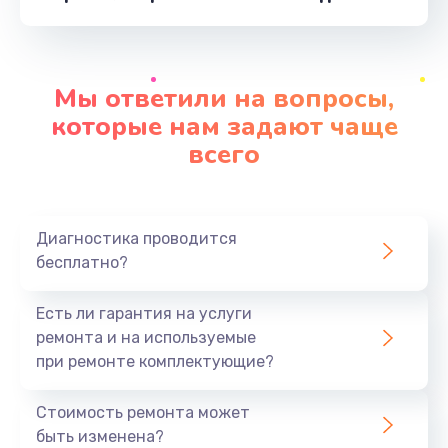
от 500 руб.
Заказать
Мы ответили на вопросы,
Замена корпусных элементов
которые нам задают чаще
от 2800 руб.
всего
Заказать
Замена основной платы
Диагностика проводится
от 520 руб.
бесплатно?
Заказать
Есть ли гарантия на услуги
Пайка и ремонт платы
ремонта и на используемые
от 3900 руб.
при ремонте комплектующие?
Заказать
Стоимость ремонта может
быть изменена?
Устранение короткого замыкания