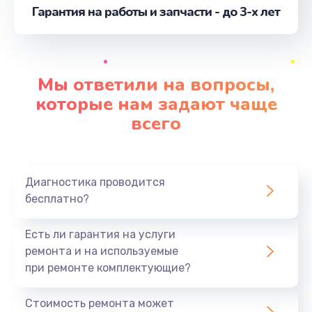
Гарантия на работы и запчасти - до 3-х лет
Ремонт кнопки
от 500 руб.
Заказать
Мы ответили на вопросы,
Замена корпусных элементов
которые нам задают чаще
от 2800 руб.
всего
Заказать
Замена основной платы
Диагностика проводится
от 520 руб.
бесплатно?
Заказать
Есть ли гарантия на услуги
Пайка и ремонт платы
ремонта и на используемые
от 3900 руб.
при ремонте комплектующие?
Заказать
Стоимость ремонта может