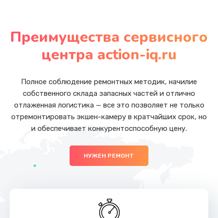
Замена аккумулятора
от 800 руб.
Преимущества сервисного
Заказать
центра action-iq.ru
Замена корпуса
от 750 руб.
Полное соблюдение ремонтных методик, начилие
собственного склада запасных частей и отлично
Заказать
отлаженная логистика — все это позволяет не только
отремонтировать экшен-камеру в кратчайших срок, но
Замена кнопок
и обеспечивает конкурентоспособную цену.
от 500 руб.
Заказать
НУЖЕН РЕМОНТ
Разблокировка заклинивания
от 700 руб.
Заказать