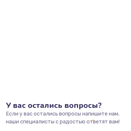
Замена микросхем системной логики
от 500 руб.
Заказать
Замена конденсатора
от 500 руб.
Заказать
Замена датчиков управления, высоты, движения
от 600 руб.
Заказать
У вас остались вопросы?
Если у вас остались вопросы напишите нам,
наши специалисты с радостью ответят вам!