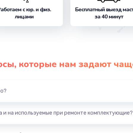
от 2800 руб.
Заказ
аботаем с юр. и физ.
Бесплатный выезд мас
лицами
за 40 минут
от 520 руб.
Заказ
от 3900 руб.
Заказ
я
от 2900 руб.
Заказ
осы, которые нам задают чащ
от 1000 руб.
Заказ
но?
от 500 руб.
Заказ
от 500 руб.
Заказ
та и на используемые при ремонте комплектующие?
гики
от 500 руб.
Заказ