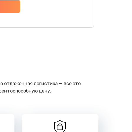
ать
ать
ать
ать
о отлаженная логистика — все это
ать
урентоспособную цену.
ать
ать