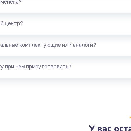
зменена?
от 500 руб.
Заказ
й центр?
соты,
от 600 руб.
Заказ
альные комплектующие или аналоги?
у при нем присутствовать?
У вас ос