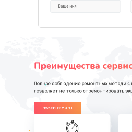
Замена кнопок
Разблокировка заклинивания
Исправление "китайского" русс
перевода
Преимущества сервисн
Прошивка
Полное соблюдение ремонтных методик, н
Обновление ПО
позволяет не только отремонтировать эк
Замена лампы
НУЖЕН РЕМОНТ
Ремонт кнопки