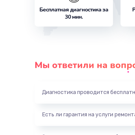
Замена корпусных элементов
Бесплатная диагностика за
Р
30 мин.
Замена основной платы
Пайка и ремонт платы
Устранение короткого замыкани
Мы ответили на вопр
Замена передней панели
Диагностика проводится бесплат
Замена процессора
Замена датчиков
Есть ли гарантия на услуги ремон
Замена микросхем системной ло