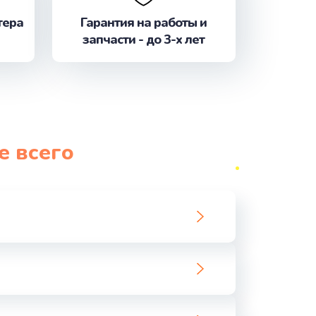
ать
тера
Гарантия на работы и
запчасти - до 3-х лет
ать
ать
ать
е всего
ать
ать
ать
ать