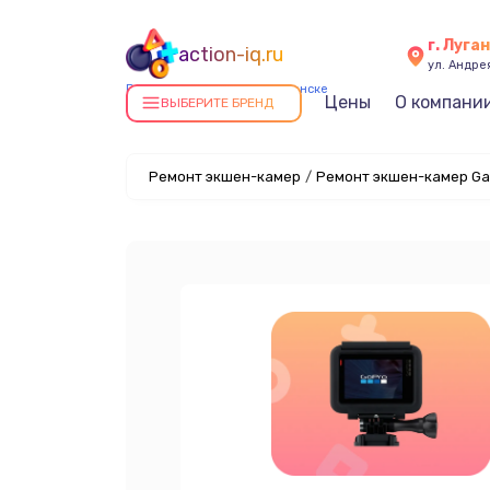
г. Луга
action-iq.ru
ул. Андре
Ремонт экшен-камер в Луганске
Цены
О компани
ВЫБЕРИТЕ БРЕНД
Ремонт экшен-камер
/
Ремонт экшен-камер Gar