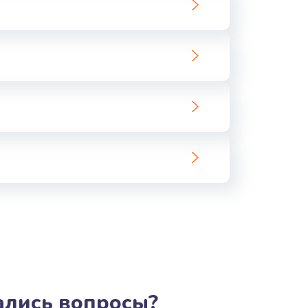
ать
ать
тались вопросы?