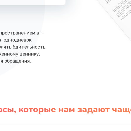
пространением в г.
в-однодневок,
лять бдительность.
женному ценнику,
мя обращения.
осы, которые нам задают чащ