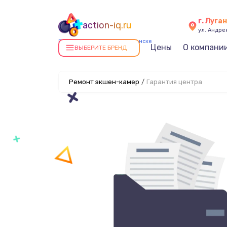
г. Луга
action-iq.ru
ул. Андре
Ремонт экшен-камер в Луганске
Цены
О компани
ВЫБЕРИТЕ БРЕНД
Ремонт экшен-камер
/
Гарантия центра