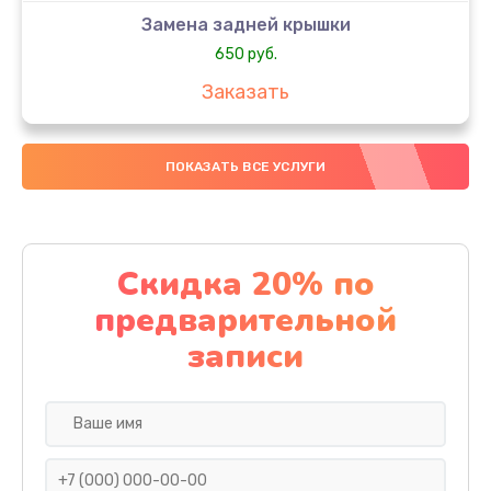
Замена задней крышки
650 руб.
Заказать
Замена аккумулятора
ПОКАЗАТЬ ВСЕ УСЛУГИ
4000 руб.
Заказать
Замена материнской платы
Скидка 20% по
1100 руб.
предварительной
Заказать
записи
Замена масла
750 руб.
Заказать