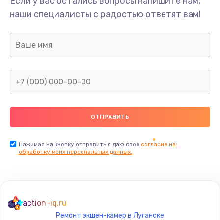
Если у вас остались вопросы напишите нам,
Замена/Pемонт карбюратора
наши специалисты с радостью ответят вам!
1300 руб.
Заказать
Ремонт капиллярной трубки
400 руб.
Заказать
Замена блока питания
1000 руб.
Заказать
Нажимая на кнопку отправить я даю свое
согласие на
обработку моих персональных данных.
Прошивка / разблокировка
900 руб.
Заказать
action-iq.ru
Ремонт экшен-камер в Луганске