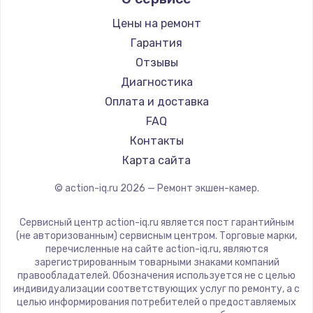
Замена регулятора режимов конфорки
Цены на ремонт
900 руб.
Гарантия
Заказать
Отзывы
Диагностика
Замена сенсорного датчика
Оплата и доставка
1300 руб.
FAQ
Заказать
Контакты
Карта сайта
Замена сигнальной лампы
1200 руб.
© action-iq.ru
2026
— Ремонт экшен-камер.
Заказать
Сервисный центр action-iq.ru является пост гарантийным
(не авторизованным) сервисным центром. Торговые марки,
Замена системной платы
перечисленные на сайте action-iq.ru, являются
1500 руб.
зарегистрированным товарными знаками компаний
правообладателей. Обозначения используется не с целью
Заказать
индивидуализации соответствующих услуг по ремонту, а с
целью информирования потребителей о предоставляемых