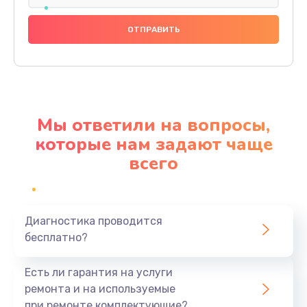
Замена праймера
1000 руб.
Заказать
Ремонт материнской платы
4500 руб.
Мы ответили на вопросы,
Заказать
которые нам задают чаще
всего
Профилактическая чистка
1000 руб.
Заказать
Диагностика проводится
бесплатно?
Прошивка BIOS
1920 руб.
Есть ли гарантия на услуги
Заказать
ремонта и на используемые
при ремонте комплектующие?