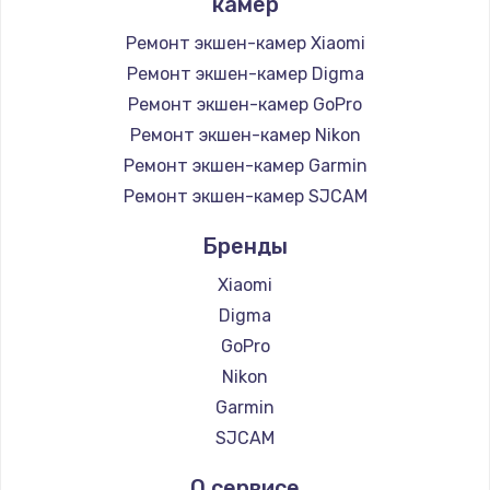
камер
1400 руб.
Ремонт экшен-камер Xiaomi
Заказать
Ремонт экшен-камер Digma
Ремонт экшен-камер GoPro
Замена / ремонт электронного модуля
Ремонт экшен-камер Nikon
управления
Ремонт экшен-камер Garmin
600 руб.
Ремонт экшен-камер SJCAM
Заказать
Бренды
Замена конфорки
Xiaomi
1100 руб.
Digma
Заказать
GoPro
Nikon
Замена платы сенсора
Garmin
900 руб.
SJCAM
Заказать
О сервисе