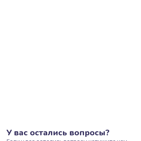
Ремонт цепи питания
2500 руб.
Заказать
Замена видеоадаптера (видеокарты)
1800 руб.
Заказать
Замена, перепайка чипа
1300 руб.
Заказать
Замена HDMI-разъема
650 руб.
Заказать
У вас остались вопросы?