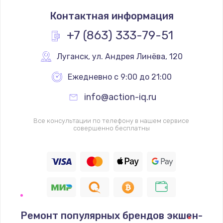
Замена термостата
Контактная информация
1200 руб.
Заказать
+7 (863) 333-79-51
Замена реле
Луганск
,
 ул. Андрея Линёва, 120
1000 руб.
Ежедневно с 9:00 до 21:00
Заказать
info@action-iq.ru
Замена термопредохранителя
Все консультации по телефону в нашем сервисе
700 руб.
совершенно бесплатны
Заказать
Замена ТЭНа
2500 руб.
Заказать
Ремонт популярных брендов экшен-
Замена шнура