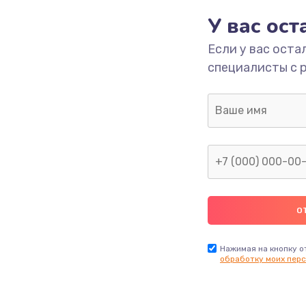
У вас ос
700 руб.
Заказ
Если у вас оста
специалисты с 
2500 руб.
Заказ
1400 руб.
Заказ
модуля
600 руб.
Заказ
1100 руб.
Заказ
900 руб.
Заказ
Нажимая на кнопку о
обработку моих перс
нфорки
900 руб.
Заказ