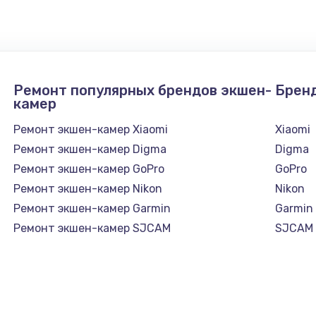
1300 руб.
Заказ
1200 руб.
Заказ
Ремонт популярных брендов экшен-
Брен
1500 руб.
Заказ
камер
Ремонт экшен-камер Xiaomi
Xiaomi
а
2500 руб.
Заказ
Ремонт экшен-камер Digma
Digma
Ремонт экшен-камер GoPro
GoPro
1300 руб.
Заказ
Ремонт экшен-камер Nikon
Nikon
Ремонт экшен-камер Garmin
Garmin
900 руб.
Заказ
Ремонт экшен-камер SJCAM
SJCAM
онтаж
1300 руб.
Заказ
1400 руб.
Заказ