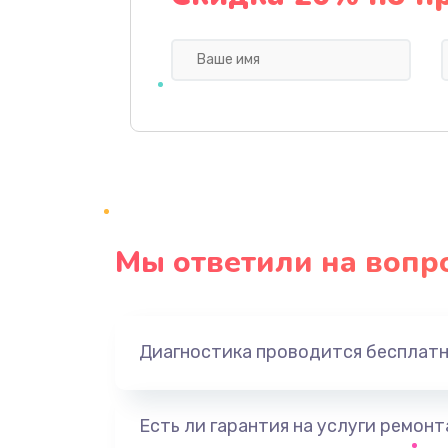
Профилактическая чистка
Прошивка BIOS
Замена северного моста
Ремонт южного моста
Мы ответили на вопр
Замена батарейки BIOS
Настройка BIOS
Диагностика проводится бесплат
Ремонт цепи питания
Есть ли гарантия на услуги ремон
Замена видеоадаптера (видеок