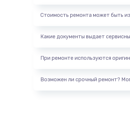
Замена, перепайка чипа
Стоимость ремонта может быть и
Замена HDMI-разъема
Какие документы выдает сервисны
Замена/Pемонт карбюратора
При ремонте используются оригин
Ремонт капиллярной трубки
Замена блока питания
Возможен ли срочный ремонт? Мог
Прошивка / разблокировка
Замена термостата
Замена реле