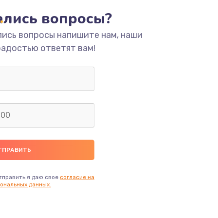
тались вопросы?
ать
лись вопросы напишите нам, наши
радостью ответят вам!
ать
ать
ать
ать
ать
тправить я даю свое
согласие на
ональных данных.
ать