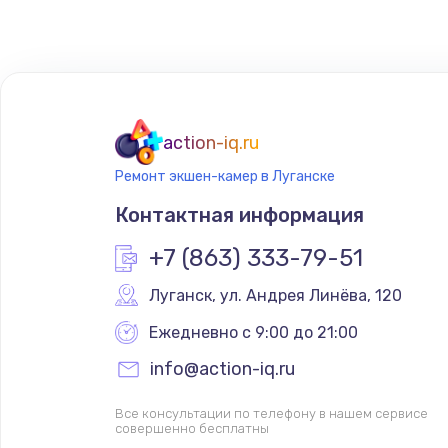
Замена сенсорного датчика
Замена сигнальной лампы
Замена системной платы
action-iq.ru
Ремонт экшен-камер в Луганске
Замена температурного датчик
Контактная информация
Замена электроконфорки
+7 (863) 333-79-51
Луганск
,
 ул. Андрея Линёва, 120
Техобслуживание
Ежедневно с 9:00 до 21:00
Установка / подключение / дем
info@action-iq.ru
Все консультации по телефону в нашем сервисе
Прошивка
совершенно бесплатны