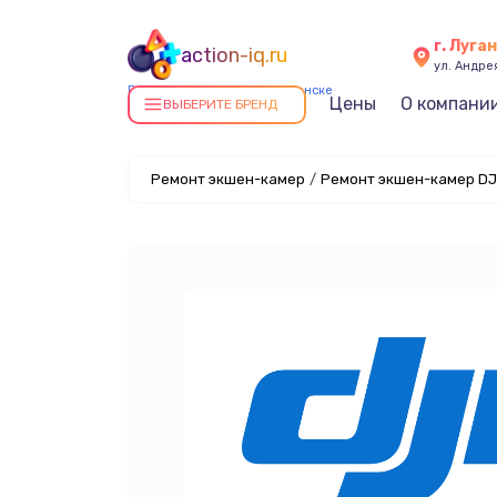
г. Луга
action-iq.ru
ул. Андре
Ремонт экшен-камер в Луганске
Цены
О компани
ВЫБЕРИТЕ БРЕНД
Ремонт экшен-камер
/
Ремонт экшен-камер DJI