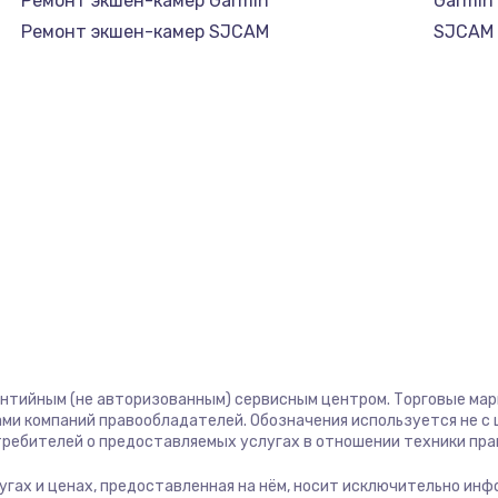
Ремонт экшен-камер Garmin
Garmin
Ремонт экшен-камер SJCAM
SJCAM
антийным (не авторизованным) сервисным центром. Торговые марки
ми компаний правообладателей. Обозначения используется не 
отребителей о предоставляемых услугах в отношении техники пр
слугах и ценах, предоставленная на нём, носит исключительно ин