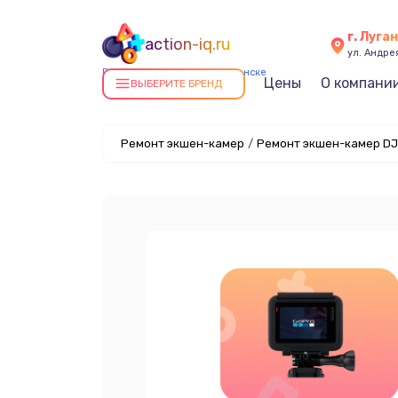
г. Луга
action-iq.ru
ул. Андре
Ремонт экшен-камер в Луганске
Цены
О компани
ВЫБЕРИТЕ БРЕНД
Ремонт экшен-камер
/
Ремонт экшен-камер DJI