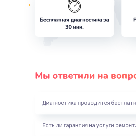
Замена шим-контроллера
Замена шлейфа матрицы
Бесплатная диагностика за
Р
30 мин.
Замена материнской платы
Замена видеочипа
Замена SSD
Мы ответили на вопр
Настройка BIOS
Диагностика проводится бесплат
Настройка ОС
Восстановление данных
Есть ли гарантия на услуги ремон