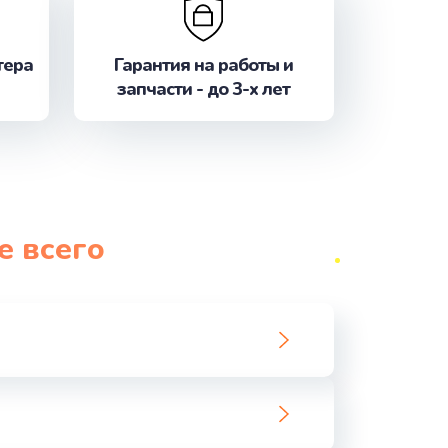
ать
ать
тера
Гарантия на работы и
запчасти - до 3-х лет
ать
ать
ать
е всего
ать
ать
ать