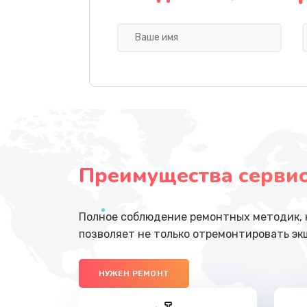
Замена вебкамеры
Замена жесткого диска
Замена оперативной памяти
Замена экрана
Преимущества сервисн
Замена разъёмов (HDMI, DVI, Ди
порта)
Полное соблюдение ремонтных методик, н
Замена системы охлаждения
позволяет не только отремонтировать эк
Замена контроллера питания
НУЖЕН РЕМОНТ