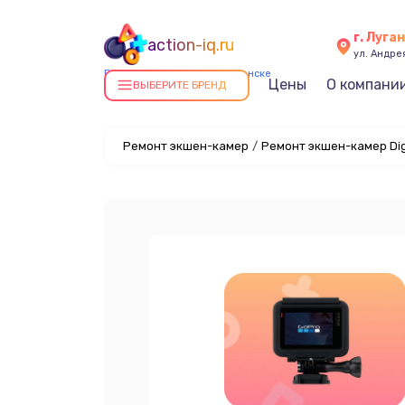
г. Луга
action-iq.ru
ул. Андре
Ремонт экшен-камер в Луганске
Цены
О компани
ВЫБЕРИТЕ БРЕНД
Ремонт экшен-камер
/
Ремонт экшен-камер Dig