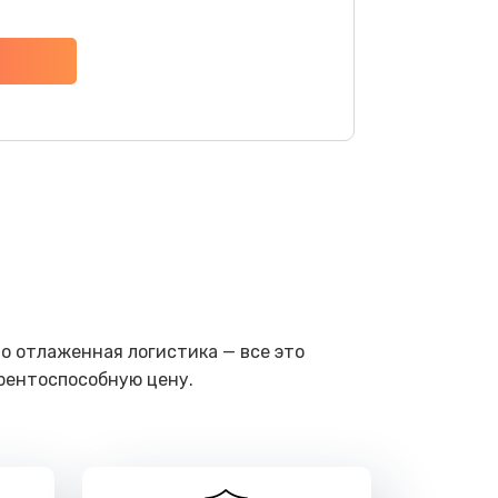
ать
ать
ать
ать
ать
о отлаженная логистика — все это
ать
урентоспособную цену.
ать