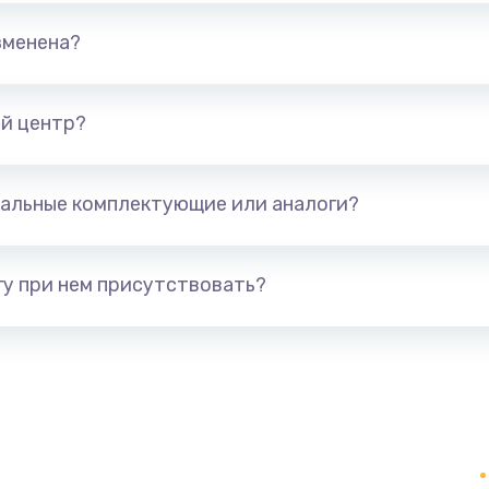
от 795 руб.
Заказ
зменена?
от 890 руб.
Заказ
й центр?
от 960 руб.
Заказ
от 1895 руб.
Заказ
альные комплектующие или аналоги?
от 690 руб.
Заказ
у при нем присутствовать?
от 720 руб.
Заказ